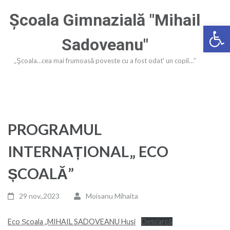
Sari
Şcoala Gimnazială "Mihail
la
Deschide ba
conținut
Sadoveanu"
(apasă
Enter)
„Şcoala…cea mai frumoasă poveste cu a fost odat' un copil…”
PROGRAMUL
INTERNAȚIONAL„ ECO
ȘCOALĂ”
29 nov.,2023
Moisanu Mihaita
Eco Școala „MIHAIL SADOVEANU Husi
Descarcă