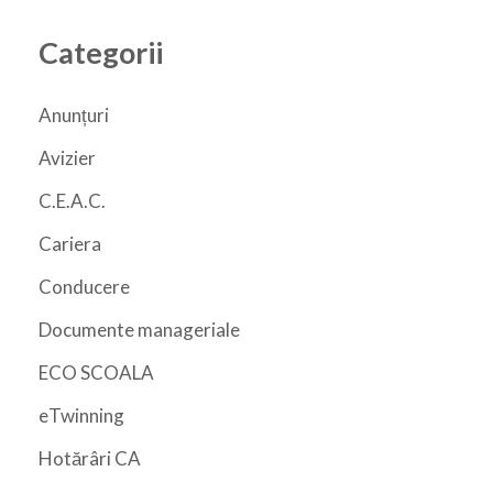
Categorii
Anunțuri
Avizier
C.E.A.C.
Cariera
Conducere
Documente manageriale
ECO SCOALA
eTwinning
Hotărâri CA