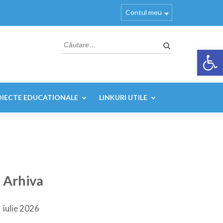
Contul meu
Caută
Deschide ba
după:
OIECTE EDUCATIONALE
LINKURI UTILE
Arhiva
iulie 2026