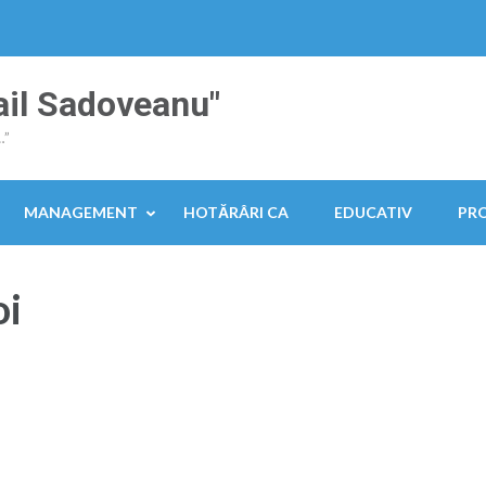
ail Sadoveanu"
…”
MANAGEMENT
HOTĂRÂRI CA
EDUCATIV
PR
oi