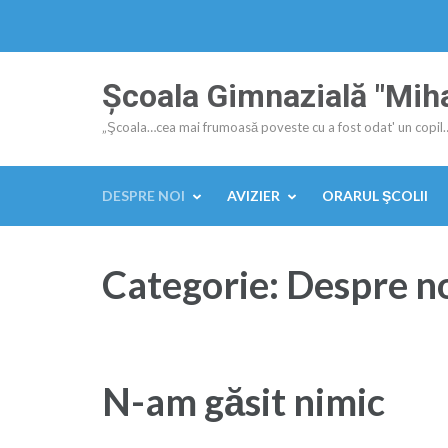
Sari
la
conținut
Şcoala Gimnazială "Mih
(apasă
Enter)
„Şcoala…cea mai frumoasă poveste cu a fost odat' un copil
DESPRE NOI
AVIZIER
ORARUL ŞCOLII
Categorie:
Despre n
N-am găsit nimic