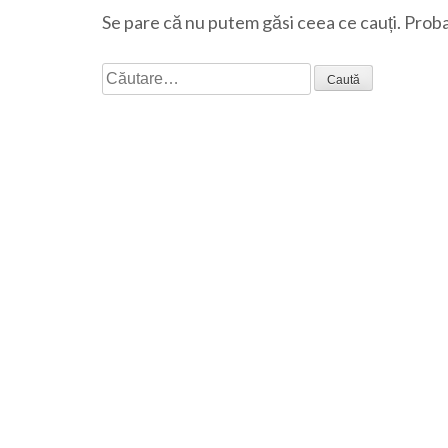
Se pare că nu putem găsi ceea ce cauți. Proba
Caută
după: