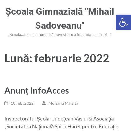
Sari
Şcoala Gimnazială "Mihail
la
Deschide ba
conținut
Sadoveanu"
(apasă
Enter)
„Şcoala…cea mai frumoasă poveste cu a fost odat' un copil…”
Lună:
februarie 2022
Anunț InfoAcces
18 feb.,2022
Moisanu Mihaita
Inspectoratul Școlar Județean Vaslui și Asociaţia
„Societatea Naţională Spiru Haret pentru Educaţie,