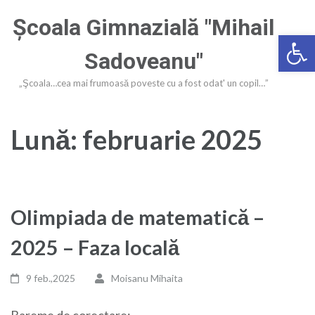
Sari
Şcoala Gimnazială "Mihail
la
Deschide ba
conținut
Sadoveanu"
(apasă
Enter)
„Şcoala…cea mai frumoasă poveste cu a fost odat' un copil…”
Lună:
februarie 2025
Olimpiada de matematică –
2025 – Faza locală
9 feb.,2025
Moisanu Mihaita