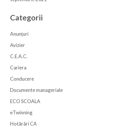
Categorii
Anunțuri
Avizier
C.E.A.C.
Cariera
Conducere
Documente manageriale
ECO SCOALA
eTwinning
Hotărâri CA